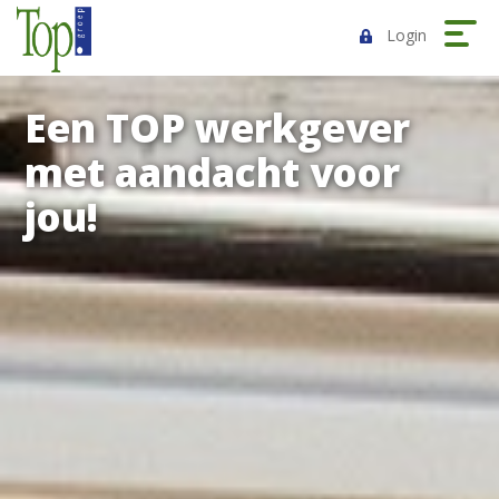
Login
Een TOP werkgever
met aandacht voor
jou!